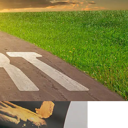
g und Kulturtransformation. Mit
rfahrung begleite ich
inuierlichen Weiterentwicklung