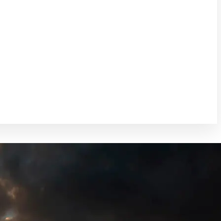
Weitergabe
chten.