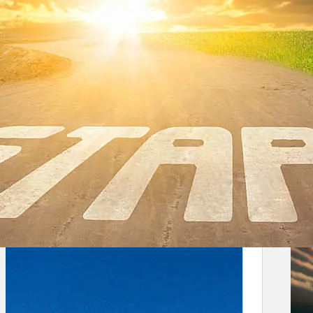
en zur Teamentwicklung, Führungskräftequalifizierun
 Basis „Systemischer Analysen“ und meiner Lebense
i den notwendigen Veränderungsprozessen, der kont
n.