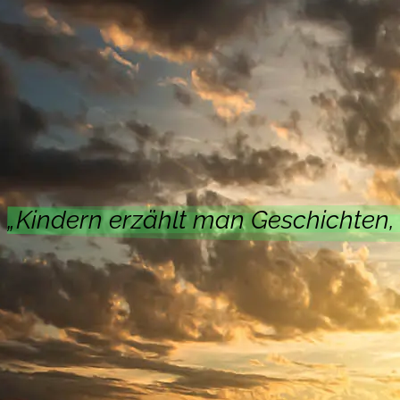
Storytelling spielt sowohl für Individuen als auch
Komplexe Informationen und deren Zusammenhänge
Für Einzelpersonen fördert Storytelling das kritis
ermöglicht, eigene Erfahrungen zu reflektieren un
In Organisationen hilft es, gemeinsame Werte und 
Geschichten können Unternehmen auch Innovation
„Kindern erzählt man Geschichten,
Meine Angebote
Meine Angebote zur Persönlichkeits- und Organisa
entfalten möchten.
Für Einzelpersonen biete ich Programme zur Stärk