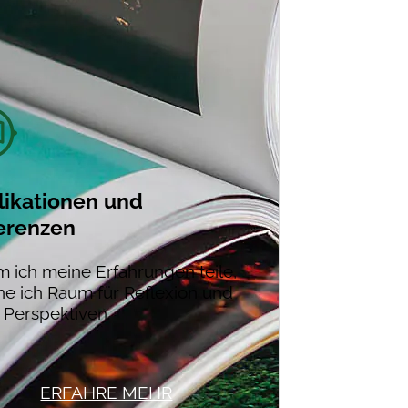
likationen und
erenzen
 ich meine Erfahrungen teile,
ne ich Raum für Reflexion und
 Perspektiven.
ERFAHRE MEHR