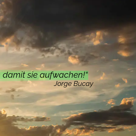
r Entwicklung von Kompetenzen.
rechende Weise vermittelt.
tionale Intelligenz, indem es ihnen
n und Teamarbeit zu fördern. Durch
ihre Unternehmenskultur prägen.
n damit sie aufwachen!“
Jorge Bucay
d Unternehmen, die ihre Potenziale
 und „Systemische Aufstellungen“