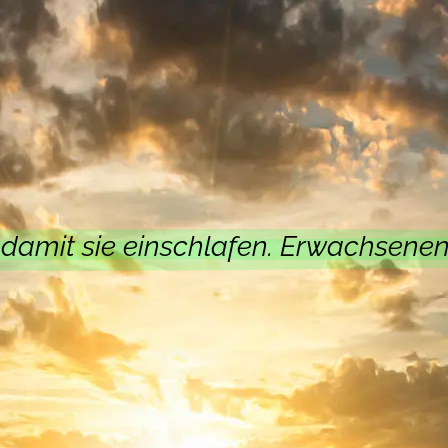
 für Organisationen eine entscheidende Rolle in de
 werden auf eine zugängliche und emotional ansp
che Denken, die Kommunikationsfähigkeit und die emo
d aus den Geschichten anderer zu lernen.
Ziele zu stärken, den Wissenstransfer zu erleichter
en anregen, Veränderungsprozesse begleiten und 
 damit sie einschlafen. Erwachsene
tionsentwicklung richten sich an Einzelpersonen un
ung der Persönlichkeit an. Hierbei stehen Hypnose