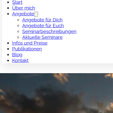
Start
Über mich
Angebote
Angebote für Dich
Angebote für Euch
Seminarbeschreibungen
Aktuelle Seminare
Infos und Preise
Publikationen
Blog
Kontakt
Die am längsten pr
von Wissen ist das 